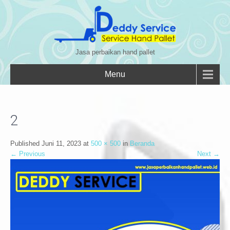
Jasa perbaikan hand pallet
Menu
2
Published
Juni 11, 2023
at
500 × 500
in
Beranda
←
Previous
Next
→